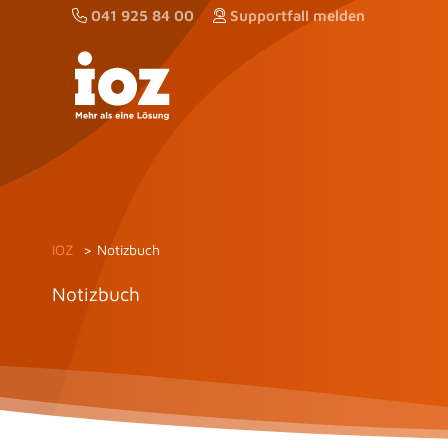
Zum
041 925 84 00
Supportfall melden
Inhalt
springen
IOZ
Notizbuch
Notizbuch