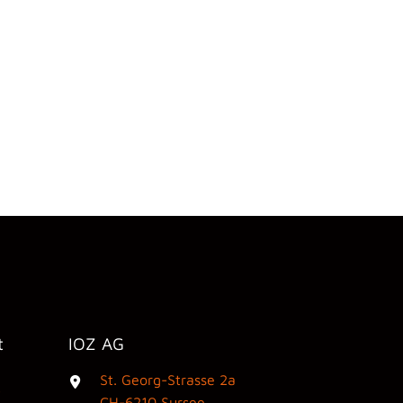
t
IOZ AG
St. Georg-Strasse 2a
3
CH-6210 Sursee