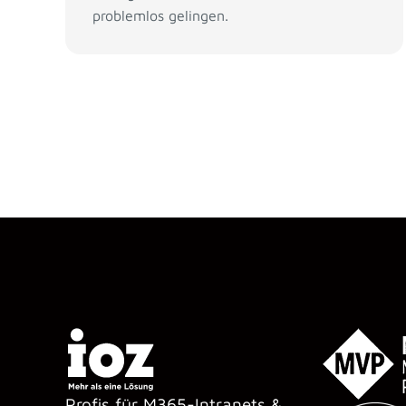
problemlos gelingen.
Profis für M365-Intranets &