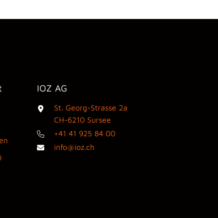
t
IOZ AG
St. Georg-Strasse 2a
3
CH-6210 Sursee
+41 41 925 84 00
den
info@ioz.ch
0