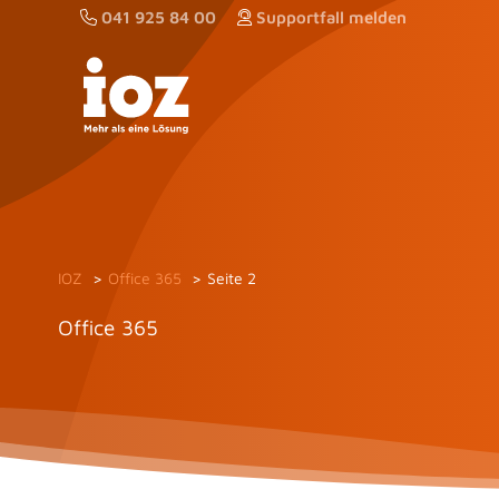
Zum
041 925 84 00
Supportfall melden
Inhalt
springen
IOZ
Office 365
Seite 2
Office 365