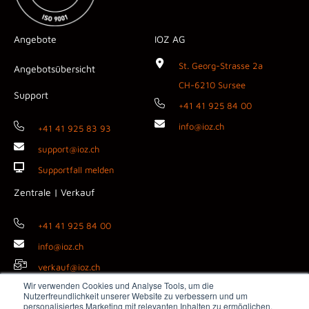
Angebote
IOZ AG
St. Georg-Strasse 2a
Angebotsübersicht
CH-6210 Sursee
Support
+41 41 925 84 00
info@ioz.ch
+41 41 925 83 93
support@ioz.ch
Supportfall melden
Zentrale | Verkauf
+41 41 925 84 00
info@ioz.ch
verkauf@ioz.ch
Wir verwenden Cookies und Analyse Tools, um die
Nutzerfreundlichkeit unserer Website zu verbessern und um
personalisiertes Marketing mit relevanten Inhalten zu ermöglichen.