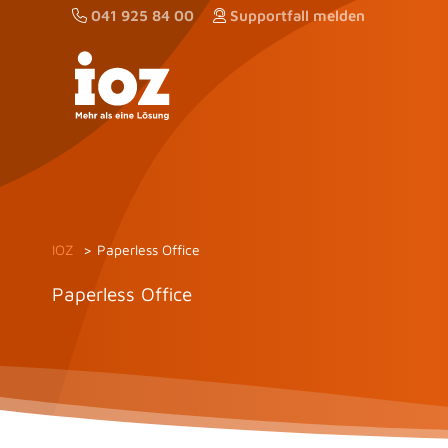
Zum
041 925 84 00
Supportfall melden
Inhalt
springen
IOZ
Paperless Office
Paperless Office