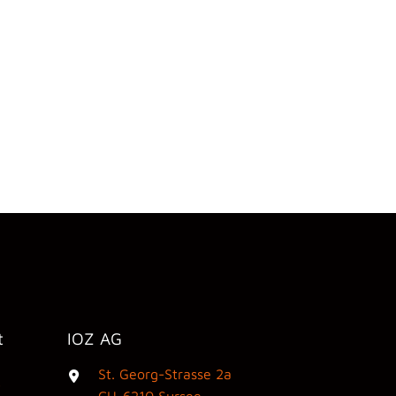
t
IOZ AG
St. Georg-Strasse 2a
3
CH-6210 Sursee