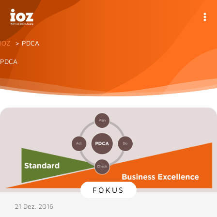
Zum
Inhalt
springen
IOZ
PDCA
PDCA
FOKUS
21 Dez. 2016