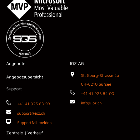
Angebote
IOZ AG
St. Georg-Strasse 2a
Angebotsübersicht
CH-6210 Sursee
Support
+41 41 925 84 00
info@ioz.ch
+41 41 925 83 93
support@ioz.ch
Supportfall melden
Zentrale | Verkauf