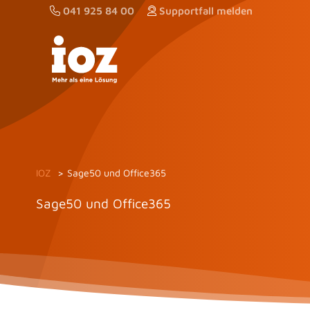
Zum
041 925 84 00
Supportfall melden
Inhalt
springen
IOZ
Sage50 und Office365
Sage50 und Office365