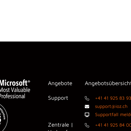
Angebote
Angebotsübersich
Support
+41 41 925 83 9
support@ioz.ch
Supportfall mel
Zentrale |
+41 41 925 84 0