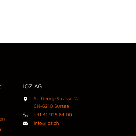
t
IOZ AG
St. Georg-Strasse 2a
3
CH-6210 Sursee
+41 41 925 84 00
den
info@ioz.ch
0