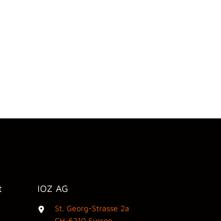
t
IOZ AG
St. Georg-Strasse 2a
3
CH-6210 Sursee