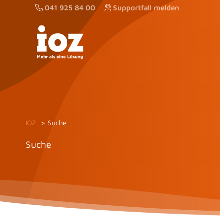
Zum
041 925 84 00
Supportfall melden
Inhalt
springen
IOZ
Suche
Suche