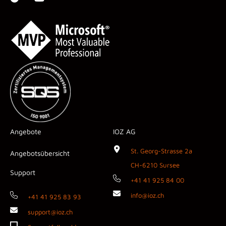
Angebote
IOZ AG
St. Georg-Strasse 2a
Angebotsübersicht
CH-6210 Sursee
Support
+41 41 925 84 00
info@ioz.ch
+41 41 925 83 93
support@ioz.ch