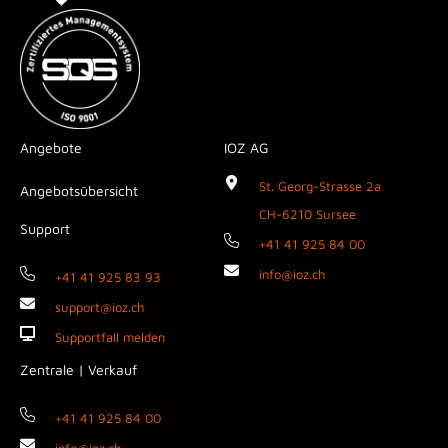
Angebote
IOZ AG
St. Georg-Strasse 2a
Angebotsübersicht
CH-6210 Sursee
Support
+41 41 925 84 00
info@ioz.ch
+41 41 925 83 93
support@ioz.ch
Supportfall melden
Zentrale | Verkauf
+41 41 925 84 00