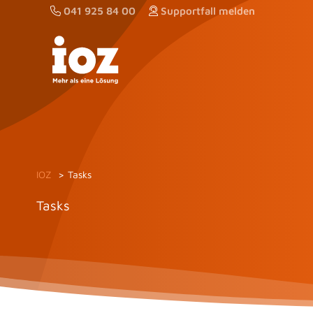
Zum
041 925 84 00
Supportfall melden
Inhalt
springen
IOZ
Tasks
Tasks