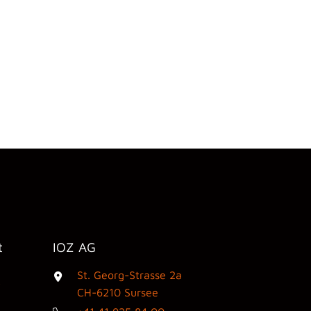
t
IOZ AG
St. Georg-Strasse 2a
3
CH-6210 Sursee