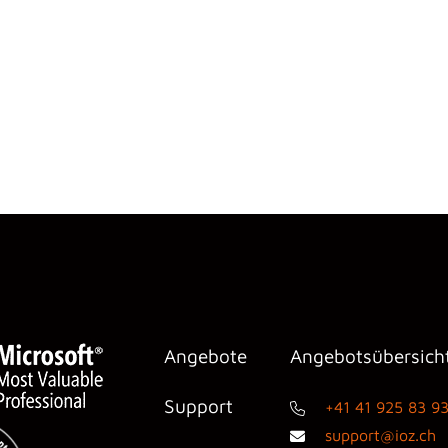
Angebote
Angebotsübersich
Support
+41 41 925 83 9
support@ioz.ch