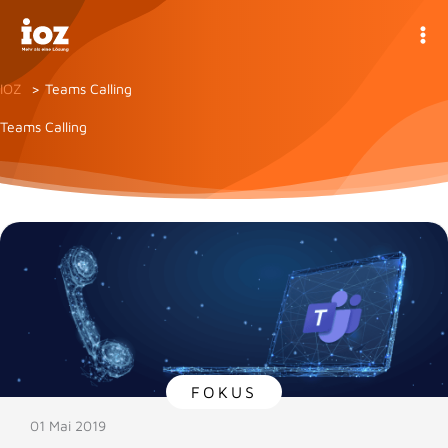
Zum
Inhalt
springen
IOZ
Teams Calling
Teams Calling
FOKUS
01 Mai 2019