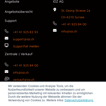
Angebote
IOZ AG
St. Georg-Strasse 2a
Angebotsübersicht
CH-6210 Sursee
Support
+41 41 925 84 00
info@ioz.ch
+41 41 925 83 93
support@ioz.ch
Supportfall melden
Zentrale | Verkauf
+41 41 925 84 00
info@ioz.ch
verkauf@ioz.ch
Wir verwenden Cookies und Analyse Tools, um die
Nutzerfreundlichkeit unserer Website zu verbessern und um
personalisiertes Marketing mit relevanten Inhalten zu ermöglichen.
Durch die weitere Nutzung der Webseite stimmen Sie der
Copyright © 2026 IOZ AG ·
Impressum
·
Datenschutz
·
AGB
·
Verwendung von Cookies zu. Weitere Infos:
Datenschutzerklärung.
Medienanfragen