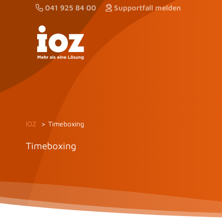
Zum
041 925 84 00
Supportfall melden
Inhalt
springen
IOZ
Timeboxing
Timeboxing