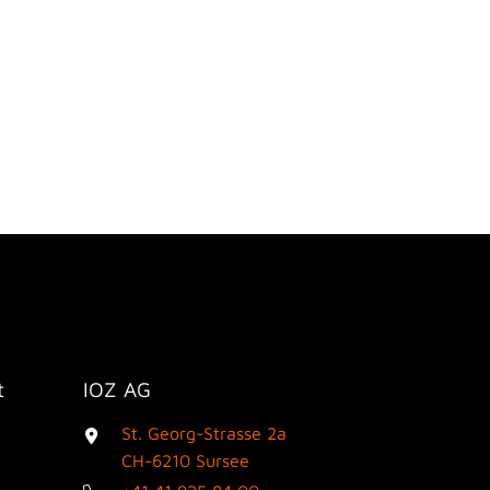
t
IOZ AG
St. Georg-Strasse 2a
3
CH-6210 Sursee