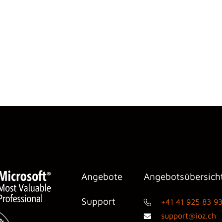
Angebote
Angebotsübersich
Support
+41 41 925 83 9
support@ioz.ch