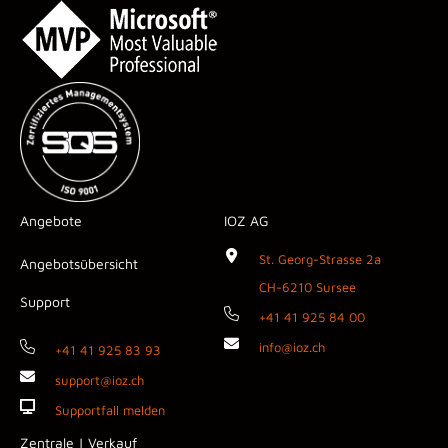
Angebote
IOZ AG
St. Georg-Strasse 2a
Angebotsübersicht
CH-6210 Sursee
Support
+41 41 925 84 00
info@ioz.ch
+41 41 925 83 93
support@ioz.ch
Supportfall melden
Zentrale | Verkauf