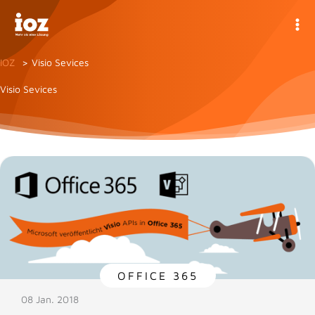
Zum
Inhalt
springen
IOZ
Visio Sevices
Visio Sevices
OFFICE 365
08 Jan. 2018