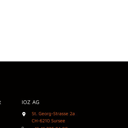
t
IOZ AG
St. Georg-Strasse 2a
3
CH-6210 Sursee