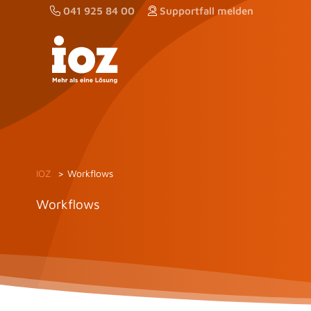
Zum
041 925 84 00
Supportfall melden
Inhalt
springen
IOZ
Workflows
Workflows