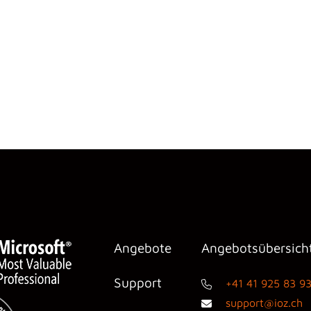
Angebote
Angebotsübersich
Support
+41 41 925 83 9
support@ioz.ch