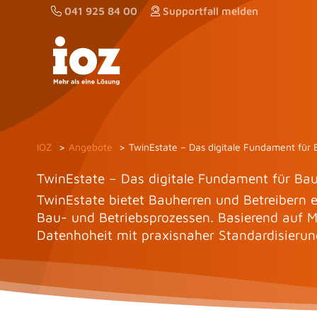
Zum
041 925 84 00
Supportfall melden
Inhalt
springen
IOZ
Angebote
TwinEstate – Das digitale Fundament für
TwinEstate – Das digitale Fundament für Ba
TwinEstate bietet Bauherren und Betreibern e
Bau- und Betriebsprozessen. Basierend auf Mi
Datenhoheit mit praxisnaher Standardisierun