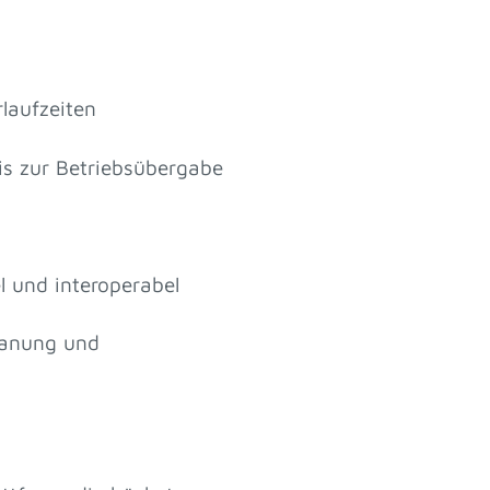
rlaufzeiten
is zur Betriebsübergabe
l und interoperabel
lanung und