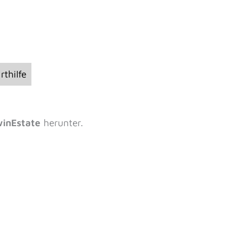
rthilfe
inEstate
herunter.