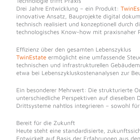
Technologie trifft Praxis
Drei Jahre Entwicklung – ein Produkt:
TwinEs
innovative Ansatz, Bauprojekte digital dokum
technisch realisiert und konzeptionell durch 
technologisches Know-how mit praxisnaher 
Effizienz über den gesamten Lebenszyklus
TwinEstate
ermöglicht eine umfassende Steue
technischen und infrastrukturellen Gebäudem
etwa bei Lebenszykluskostenanalysen zur Beu
Ein besonderer Mehrwert: Die strukturierte O
unterschiedliche Perspektiven auf dieselben 
Drittsysteme nahtlos integrieren – sowohl fü
Bereit für die Zukunft
Heute steht eine standardisierte, zukunftssi
Entwickelt auf Basis der Erfahrungen aus d