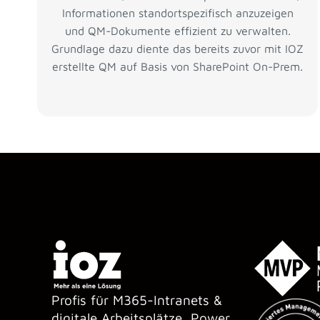
Informationen standortspezifisch anzuzeigen
und QM-Dokumente effizient zu verwalten.
Grundlage dazu diente das bereits zuvor mit IOZ
erstellte QM auf Basis von SharePoint On-Prem.
Profis für M365-Intranets &
digitale Arbeitsplätze, Power