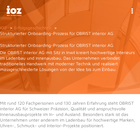
Zum
Inhalt
springen
IOZ
Erfolgsgeschichten
Strukturierter Onboarding-Prozess für OBRIST interior AG
Strukturierter Onboarding-Prozess für OBRIST interior AG
Die OBRIST interior AG mit Sitz in Inwil kreiert hochwertige Interieurs
im Ladenbau und Innenausbau. Das Unternehmen verbindet
traditionelles Handwerk mit moderner Technik und realisiert
massgeschneiderte Lösungen von der Idee bis zum Einbau.
Mit rund 120 Fachpersonen und 130 Jahren Erfahrung steht OBRIST
interior AG für Schweizer Präzision, Qualität und anspruchsvolle
Innenausbauprojekte im In- und Ausland. Besonders stark ist das
Unternehmen unter anderem im Ladenbau für hochwertige Marken,
Uhren-, Schmuck- und Interior-Projekte positioniert.