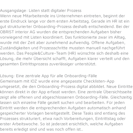
Ausgangslage: Listen statt digitaler Prozess
Wenn neue Mitarbeitende ins Unternehmen eintreten, beginnt der
erste Eindruck lange vor dem ersten Arbeitstag. Gerade im HR ist ein
gut strukturierter Onboarding-Prozess deshalb entscheidend. Bei der
OBRIST interior AG wurden die entsprechenden Aufgaben bisher
vorwiegend mit Listen koordiniert. Das funktionierte zwar im Alltag,
wurde mit der Zeit aber zunehmend aufwendig. Offene Aufgaben,
Zuständigkeiten und Prozessschritte mussten manuell nachgeführt
werden. Das People&Culture-Team (HR) wünschte sich deshalb eine
Lösung, die mehr Übersicht schafft, Aufgaben klarer verteilt und den
gesamten Eintrittsprozess zuverlässiger unterstützt.
Lösung: Eine zentrale App für alle Onboarding-Fälle
Gemeinsam mit IOZ wurde eine angepasste Checklisten-App
umgesetzt, die den Onboarding-Prozess digital abbildet. Neue Eintritte
können direkt in der App erfasst werden. Eine zentrale Übersichtsseite
zeigt alle offenen und abgeschlossenen Onboarding-Fälle. Gleichzeitig
lassen sich einzelne Fälle gezielt suchen und bearbeiten. Für jeden
Eintritt werden die entsprechenden Aufgaben automatisch anhand
gespeicherter Vorlagen bereitgestellt. Diese Tasks sind entlang des
Prozesses strukturiert, etwa nach Vorbereitungen, Eintrittstag oder
erster Arbeitswoche. So ist jederzeit ersichtlich, welche Aufgaben
bereits erledigt sind und was noch offen ist..