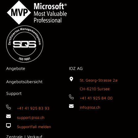
Angebote
IOZ AG
St. Georg-Strasse 2a
Angebotsübersicht
CH-6210 Sursee
Support
+41 41 925 84 00
info@ioz.ch
+41 41 925 83 93
support@ioz.ch
Supportfall melden
Zentrale | Verkauf