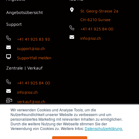
St. Georg-Strasse 2a
Angebotsübersicht
CH-6210 Sursee
Support
+41 41 925 84 00
info@ioz.ch
+41 41 925 83 93
support@ioz.ch
Supportfall melden
Zentrale | Verkauf
+41 41 925 84 00
info@ioz.ch
verkauf@ioz.ch
Wir verwenden Cookies und Analyse Tools, um die
Nutzerfreundlichkeit unserer Website zu verbessern und um
personalisiertes Marketing mit relevanten Inhalten zu ermöglichen.
Durch die weitere Nutzung der Webseite stimmen Sie der
Copyright © 2026 IOZ AG ·
Impressum
·
Datenschutz
·
AGB
·
Verwendung von Cookies zu. Weitere Infos:
Datenschutzerklärung.
Medienanfragen