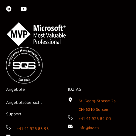
Angebote
IOZ AG
St. Georg-Strasse 2a
Angebotsübersicht
CH-6210 Sursee
Support
+41 41 925 84 00
info@ioz.ch
+41 41 925 83 93