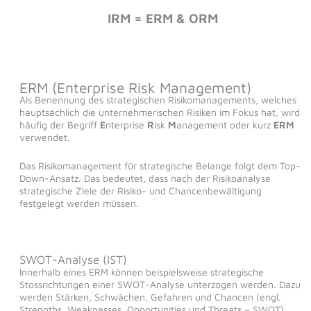
IRM = ERM & ORM
ERM (Enterprise Risk Management)
Als Benennung des strategischen Risikomanagements, welches
hauptsächlich die unternehmerischen Risiken im Fokus hat, wird
häufig der Begriff
E
nterprise
R
isk
M
anagement oder kurz
ERM
verwendet.
Das Risikomanagement für strategische Belange folgt dem Top-
Down-Ansatz. Das bedeutet, dass nach der Risikoanalyse
strategische Ziele der Risiko- und Chancenbewältigung
festgelegt werden müssen.
SWOT-Analyse (IST)
Innerhalb eines ERM können beispielsweise strategische
Stossrichtungen einer SWOT-Analyse unterzogen werden. Dazu
werden Stärken, Schwächen, Gefahren und Chancen (engl.
Strengths, Weaknesses, Opportunities und Threats – SWOT)