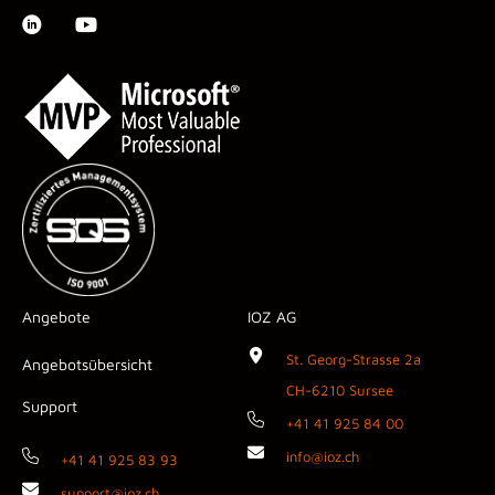
Angebote
IOZ AG
St. Georg-Strasse 2a
Angebotsübersicht
CH-6210 Sursee
Support
+41 41 925 84 00
info@ioz.ch
+41 41 925 83 93
support@ioz.ch