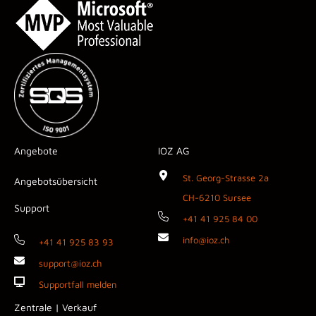
Angebote
IOZ AG
St. Georg-Strasse 2a
Angebotsübersicht
CH-6210 Sursee
Support
+41 41 925 84 00
info@ioz.ch
+41 41 925 83 93
support@ioz.ch
Supportfall melden
Zentrale | Verkauf