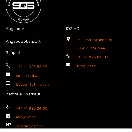
Angebote
IOZ AG
St. Georg-Strasse 2a
Angebotsübersicht
CH-6210 Sursee
Support
+41 41 925 84 00
info@ioz.ch
+41 41 925 83 93
support@ioz.ch
Supportfall melden
Zentrale | Verkauf
+41 41 925 84 00
info@ioz.ch
verkauf@ioz.ch