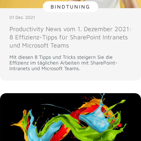
BINDTUNING
01 Dez. 2021
Productivity News vom 1. Dezember 2021:
8 Effizienz-Tipps für SharePoint Intranets
und Microsoft Teams
Mit diesen 8 Tipps und Tricks steigern Sie die
Effizienz im täglichen Arbeiten mit SharePoint-
Intranets und Microsoft Teams.