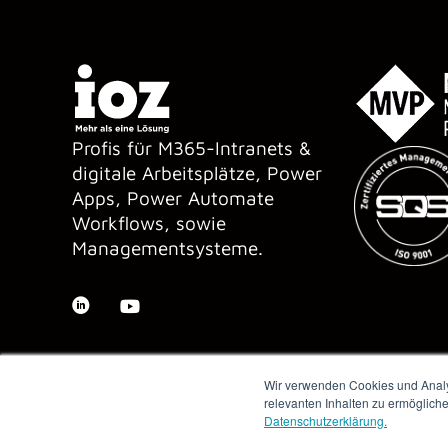
Profis für M365-Intranets &
digitale Arbeitsplätze, Power
Apps, Power Automate
Workflows, sowie
Managementsysteme.
Wir verwenden Cookies und Analys
relevanten Inhalten zu ermöglich
Datenschutzerklärung.
Copyright © 2026 IOZ AG ·
Impressum
·
Datenschutz
·
AGB
·
Me