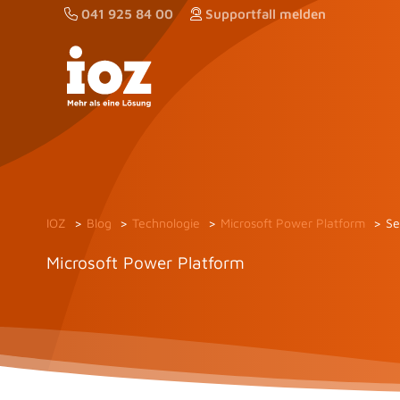
Zum
041 925 84 00
Supportfall melden
Inhalt
springen
IOZ
Blog
Technologie
Microsoft Power Platform
Se
Microsoft Power Platform