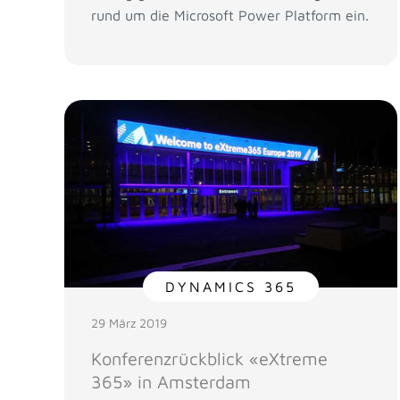
rund um die Microsoft Power Platform ein.
DYNAMICS 365
29 März 2019
Konferenzrückblick «eXtreme
365» in Amsterdam