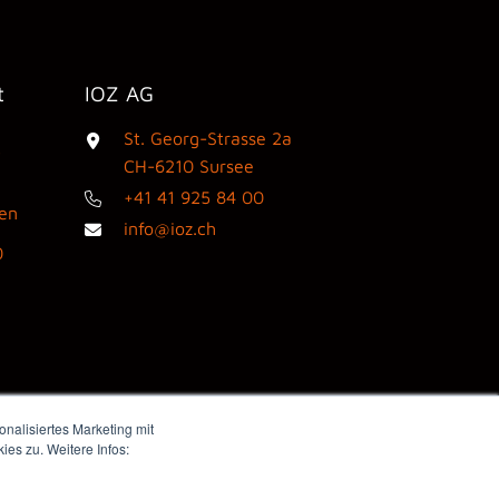
t
IOZ AG
St. Georg-Strasse 2a
3
CH-6210 Sursee
+41 41 925 84 00
den
info@ioz.ch
0
nalisiertes Marketing mit
es zu. Weitere Infos:
Webdesign by flink think