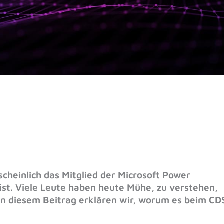
heinlich das Mitglied der Microsoft Power
st. Viele Leute haben heute Mühe, zu verstehen,
In diesem Beitrag erklären wir, worum es beim CD