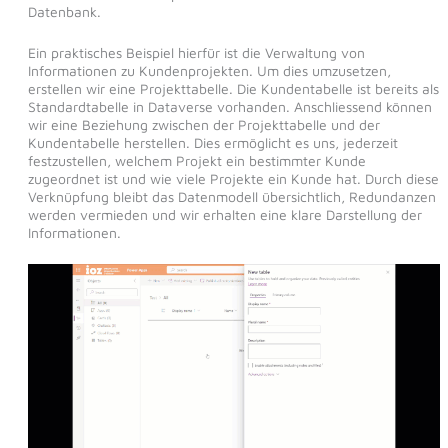
Datenbank.
Ein praktisches Beispiel hierfür ist die Verwaltung von
Informationen zu Kundenprojekten. Um dies umzusetzen,
erstellen wir eine Projekttabelle. Die Kundentabelle ist bereits als
Standardtabelle in Dataverse vorhanden. Anschliessend können
wir eine Beziehung zwischen der Projekttabelle und der
Kundentabelle herstellen. Dies ermöglicht es uns, jederzeit
festzustellen, welchem Projekt ein bestimmter Kunde
zugeordnet ist und wie viele Projekte ein Kunde hat. Durch diese
Verknüpfung bleibt das Datenmodell übersichtlich, Redundanzen
werden vermieden und wir erhalten eine klare Darstellung der
Informationen.