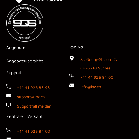
Angebote
IOZ AG
St. Georg-Strasse 2a
Angebotsübersicht
CH-6210 Sursee
Support
+41 41 925 84 00
info@ioz.ch
+41 41 925 83 93
support@ioz.ch
Supportfall melden
Zentrale | Verkauf
+41 41 925 84 00