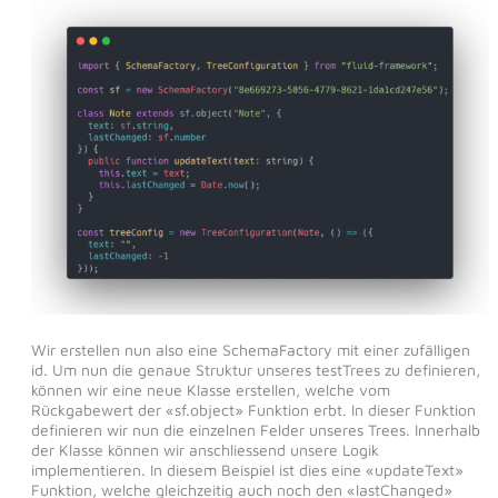
Wir erstellen nun also eine SchemaFactory mit einer zufälligen
id. Um nun die genaue Struktur unseres testTrees zu definieren,
können wir eine neue Klasse erstellen, welche vom
Rückgabewert der «sf.object» Funktion erbt. In dieser Funktion
definieren wir nun die einzelnen Felder unseres Trees. Innerhalb
der Klasse können wir anschliessend unsere Logik
implementieren. In diesem Beispiel ist dies eine «updateText»
Funktion, welche gleichzeitig auch noch den «lastChanged»