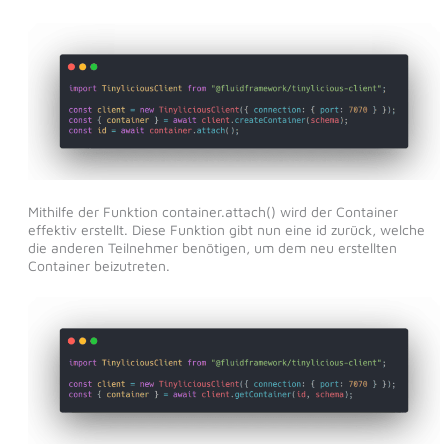
Mithilfe der Funktion container.attach() wird der Container
effektiv erstellt. Diese Funktion gibt nun eine id zurück, welche
die anderen Teilnehmer benötigen, um dem neu erstellten
Container beizutreten.