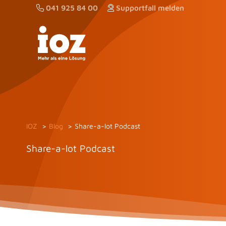
Zum
041 925 84 00
Supportfall melden
Inhalt
springen
IOZ
Blog
Share-a-lot Podcast
Share-a-lot Podcast