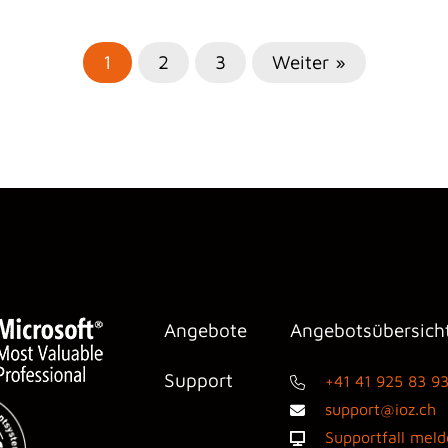
1
2
3
Weiter »
Angebote
Angebotsübersich
Support
+41 41 925 83 9
support@ioz.ch
Supportfall mel