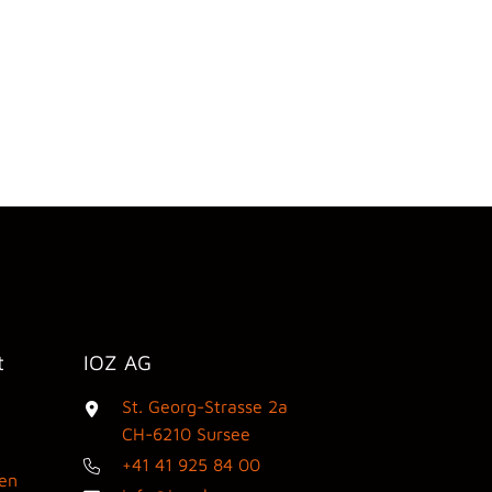
t
IOZ AG
St. Georg-Strasse 2a
3
CH-6210 Sursee
+41 41 925 84 00
den