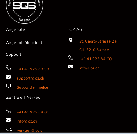
Angebote
IOZ AG
St. Georg-Strasse 2a
Angebotsübersicht
CH-6210 Sursee
Support
+41 41 925 84 00
info@ioz.ch
+41 41 925 83 93
support@ioz.ch
Supportfall melden
Zentrale | Verkauf
+41 41 925 84 00
info@ioz.ch
verkauf@ioz.ch