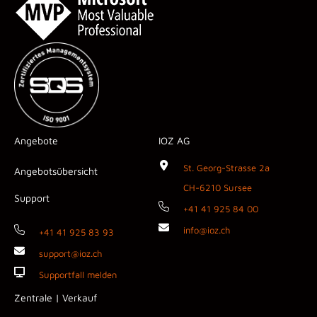
Angebote
IOZ AG
St. Georg-Strasse 2a
Angebotsübersicht
CH-6210 Sursee
Support
+41 41 925 84 00
info@ioz.ch
+41 41 925 83 93
support@ioz.ch
Supportfall melden
Zentrale | Verkauf