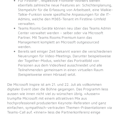
Für Firstline-, respektive Frontline-Workers stehen
ebenfalls zahlreiche neue Features an: Schichtenplanung,
Stempeluhr für die Erfassung von Arbeitszeit, eine Walkie-
Talkie-Funkion sowie spezifische Anpassungen für die IT-
Admins, welche den M365-Tenant im Firstline-Umfeld
verwalten.
Teams Rooms Geräte können neu über das Teams Admin
Center verwaltet werden – selber oder via Microsoft
Partner. Mit Teams Rooms Premium kann das
Management komplett an Microsoft outgesourced
werden.
Bereits seit einiger Zeit bekannt waren die verschiedenen
Neuerungen für Video-Meetings. Darunter beispielsweise
der Together-Modus, welcher das Portraitbild von
Personen aus dem Videofeed ausschneidet und alle
Teilnehmenden gemeinsam in einen virtuellen Raum
(beispielsweise einen Hörsaal) setzt.
Die Microsoft Inspire ist am 21. und 22. Juli als vollkommen
digitaler Event über die Bühne gegangen. Das Programm liess
aussen wie innen nicht viel zu wünschen übrig. «Aussen»
trumpfte Microsoft mit einem attraktiven Mix aus
hochprofessionell produzierten Keynote-Referaten und ganz
einfachen, sympathisch-vertrauten Themen-Präsentationen via
Teams-Call auf. «Innen» liess die Partnerkonferenz einige