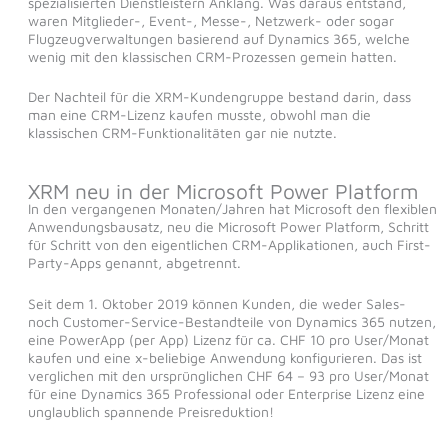
spezialisierten Dienstleistern Anklang. Was daraus entstand,
waren Mitglieder-, Event-, Messe-, Netzwerk- oder sogar
Flugzeugverwaltungen basierend auf Dynamics 365, welche
wenig mit den klassischen CRM-Prozessen gemein hatten.
Der Nachteil für die XRM-Kundengruppe bestand darin, dass
man eine CRM-Lizenz kaufen musste, obwohl man die
klassischen CRM-Funktionalitäten gar nie nutzte.
XRM neu in der Microsoft Power Platform
In den vergangenen Monaten/Jahren hat Microsoft den flexiblen
Anwendungsbausatz, neu die Microsoft Power Platform, Schritt
für Schritt von den eigentlichen CRM-Applikationen, auch First-
Party-Apps genannt, abgetrennt.
Seit dem 1. Oktober 2019 können Kunden, die weder Sales-
noch Customer-Service-Bestandteile von Dynamics 365 nutzen,
eine PowerApp (per App) Lizenz für ca. CHF 10 pro User/Monat
kaufen und eine x-beliebige Anwendung konfigurieren. Das ist
verglichen mit den ursprünglichen CHF 64 – 93 pro User/Monat
für eine Dynamics 365 Professional oder Enterprise Lizenz eine
unglaublich spannende Preisreduktion!