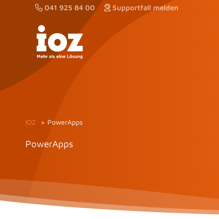
Zum
041 925 84 00
Supportfall melden
Inhalt
springen
IOZ
PowerApps
PowerApps