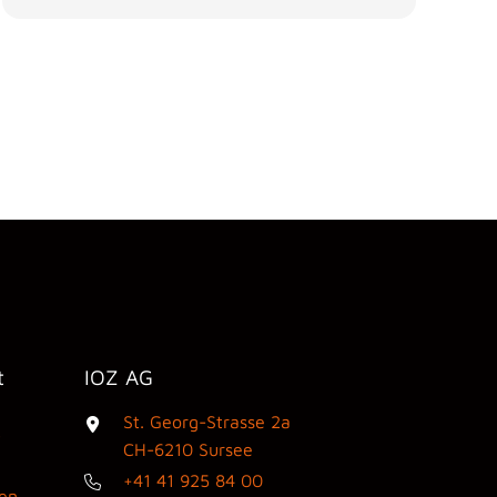
t
IOZ AG
St. Georg-Strasse 2a
3
CH-6210 Sursee
+41 41 925 84 00
den