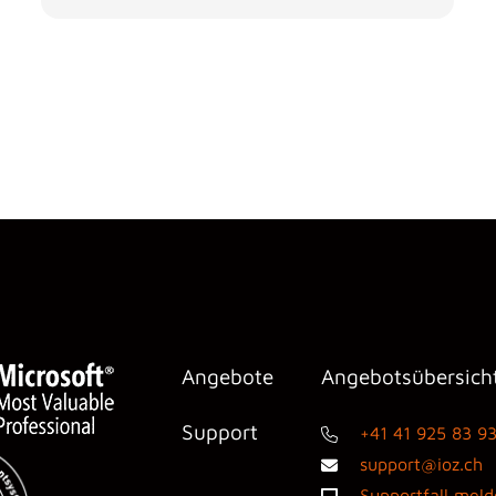
Angebote
Angebotsübersich
Support
+41 41 925 83 9
support@ioz.ch
Supportfall mel