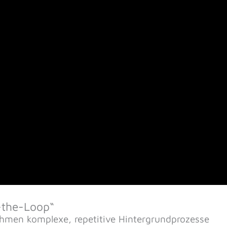
-the-Loop“
nehmen komplexe, repetitive Hintergrundprozesse