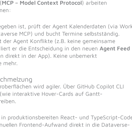
(
MCP – Model Context Protocol
) arbeiten
mmen:
egeben ist, prüft der Agent Kalenderdaten (via Wor
ataverse MCP) und bucht Termine selbstständig.
 der Agent Konflikte (z.B. keine gemeinsame
aliert er die Entscheidung in den neuen
Agent Feed
en direkt in der App). Keine unbemerkt
e mehr.
schmelzung
oberflächen wird agiler. Über GitHub Copilot CLI
wie interaktive Hover-Cards auf Gantt-
eiben.
t in produktionsbereiten React- und TypeScript-Cod
nuellen Frontend-Aufwand direkt in die Dataverse-