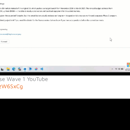
ase Wave 1 YouTube
NzW6SxCg