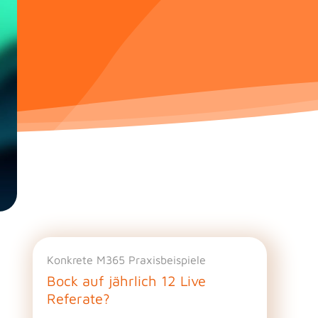
Konkrete M365 Praxisbeispiele
Bock auf jährlich 12 Live
Referate?