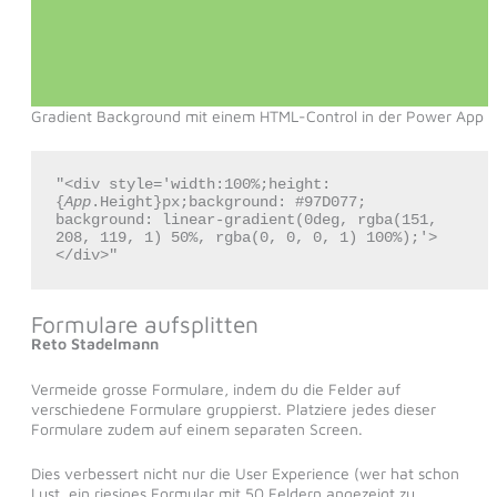
Gradient Background mit einem HTML-Control in der Power App
"<div style='width:100%;height:
{
App
.Height}px;background: #97D077; 
background: linear-gradient(0deg, rgba(151, 
208, 119, 1) 50%, rgba(0, 0, 0, 1) 100%);'>
</div>"
Formulare aufsplitten
Reto Stadelmann
Vermeide grosse Formulare, indem du die Felder auf
verschiedene Formulare gruppierst. Platziere jedes dieser
Formulare zudem auf einem separaten Screen.
Dies verbessert nicht nur die User Experience (wer hat schon
Lust, ein riesiges Formular mit 50 Feldern angezeigt zu