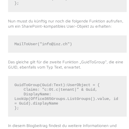
};
Nun musst du künftig nur noch die folgende Funktion aufrufen,
um ein SharePoint-kompatibles User-Objekt zu erhalten:
MailToUser("info@ioz.ch")
Das gleiche gilt für die zweite Funktion „GuidToGroup“, die eine
GUID, ebenfalls vom Typ Text, erwartet.
GuidToGroup(Guid:Text):UserObject = {

    Claims: "c:0t.c|tenant|" & Guid,

    DisplayName: 
LookUp(Office365Groups.ListGroups().value, id 
= Guid).displayName

};
In diesem Blogbeitrag findest du weitere Informationen und