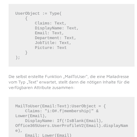
UserObject := Type( 

    { 

        Claims: Text, 

        DisplayName: Text, 

        Email: Text,

        Department: Text, 

        JobTitle: Text, 

        Picture: Text

    } 

);
Die selbst erstellte Funktion „MailToUser“, die eine Mailadresse
vom Typ „Text“ erwartet, stellt dann die nötigen Inhalte für die
verfügbaren Attribute zusammen:
MailToUser(Email:Text):UserObject = {

    Claims: "i:0#.f|membership|" & 
Lower(Email),

    DisplayName: If(!IsBlank(Email), 
Office365Users.UserProfileV2(Email).displayNam
e),

    Email: Lower(Email)
