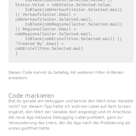
    IsBlank(cmbStatus.Selected.Value) || 
Status.Value = cmbStatus.Selected.Value,

    IsBlank(cmbVerkaufsleiter.Selected.mail) 
|| Verkaufsleiter.Email = 
cmbVerkaufsleiter.Selected.mail,

    IsBlank(cmbRegionalleiter.Selected.mail) 
|| Regionalleiter.Email = 
cmbRegionalleiter.Selected.mail,

    IsBlank(cmbErstelltVon.Selected.mail) || 
'Created By'.Email = 
cmbErstelltVon.Selected.mail

)
Diesen Code kannst du beliebig mit weiteren Filter-Kriterien
erweitern.
Code markieren
Bist du gerade am debuggen und kennst den Wert einer Variable
nicht? Vor diesem Tipp hätte ich wohl ein Label auf dem Screen
ergänzt, den Wert der Variable dort angezeigt und im Anschluss
die neue App inklusive Debugging-Label publiziert, ganz zur
Verwunderung des Users, der die App nach der Publizierung als
erstes geöffnet hätte.