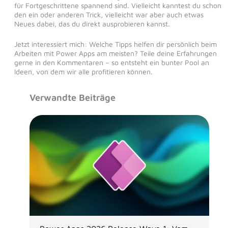
für Fortgeschrittene spannend sind. Vielleicht kanntest du schon
den ein oder anderen Trick, vielleicht war aber auch etwas
Neues dabei, das du direkt ausprobieren kannst.
Jetzt interessiert mich: Welche Tipps helfen dir persönlich beim
Arbeiten mit Power Apps am meisten? Teile deine Erfahrungen
gerne in den Kommentaren – so entsteht ein bunter Pool an
Ideen, von dem wir alle profitieren können.
Verwandte Beiträge