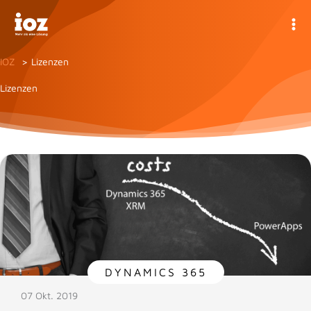
Zum
Inhalt
springen
IOZ
Lizenzen
Lizenzen
DYNAMICS 365
07 Okt. 2019