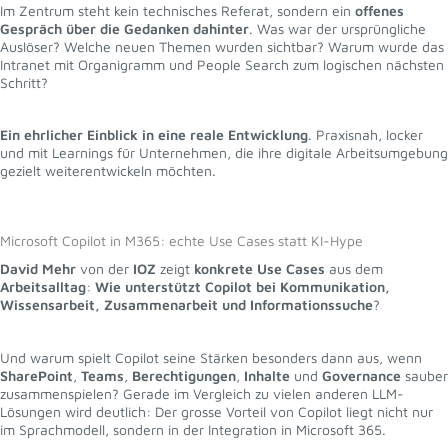
Im Zentrum steht kein technisches Referat, sondern ein
offenes
Gespräch über die Gedanken dahinter
. Was war der ursprüngliche
Auslöser? Welche neuen Themen wurden sichtbar? Warum wurde das
Intranet mit Organigramm und People Search zum logischen nächsten
Schritt?
Ein ehrlicher Einblick in eine reale Entwicklung
. Praxisnah, locker
und mit Learnings für Unternehmen, die ihre digitale Arbeitsumgebung
gezielt weiterentwickeln möchten.
Microsoft Copilot in M365: echte Use Cases statt KI-Hype
David Mehr
von der
IOZ
zeigt
konkrete Use Cases
aus dem
Arbeitsalltag
:
Wie unterstützt Copilot bei Kommunikation,
Wissensarbeit, Zusammenarbeit und Informationssuche
?
Und warum spielt Copilot seine Stärken besonders dann aus, wenn
SharePoint
,
Teams
,
Berechtigungen
,
Inhalte
und
Governance
sauber
zusammenspielen? Gerade im Vergleich zu vielen anderen LLM-
Lösungen wird deutlich: Der grosse Vorteil von Copilot liegt nicht nur
im Sprachmodell, sondern in der Integration in Microsoft 365.