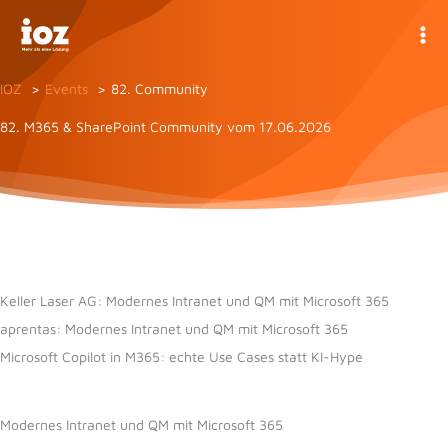
Zum
Inhalt
springen
IOZ
Events
82. Community
82. M365 & SharePoint Community vom 17.06.2026
Keller Laser AG: Modernes Intranet und QM mit Microsoft 365
aprentas: Modernes Intranet und QM mit Microsoft 365
Microsoft Copilot in M365: echte Use Cases statt KI-Hype
Modernes Intranet und QM mit Microsoft 365