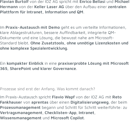
Flavian Burtolf
von der IOZ AG spricht mit
Enrico Bellasi
und
Michael
Hermann
von der
Keller Laser AG
über den Aufbau einer
zentralen
Plattform für Intranet, Information und QM
.
Im
Praxis-Austausch mit Demo
geht es um verteilte Informationen,
klare Ablagestrukturen, bessere Auffindbarkeit, integrierte QM-
Dokumente und eine Lösung, die bewusst nahe am Microsoft-
Standard bleibt.
Ohne Zusatztools, ohne unnötige Lizenzkosten und
ohne komplexe Spezialentwicklung
.
Ein
kompakter Einblick
in eine
praxiserprobte Lösung mit Microsoft
365, SharePoint und klarer Governance
.
Prozesse sind erst der Anfang. Was kommt danach?
Im Praxis-Austausch spricht
Flavio Wapf
von der IOZ AG mit
Reto
Fankhauser
von
aprentas
über einen
Digitalisierungsweg
, der beim
Prozessmanagement
begann und Schritt für Schritt weiterführte: zu
Vertragsmanagement
,
Checklisten-App
,
Intranet
,
Wissensmanagement
und
Microsoft Copilot
.