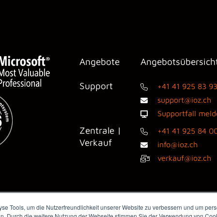
Angebote
Angebotsübersich
Support
+41 41 925 83 9
support@ioz.ch
Supportfall mel
Zentrale |
+41 41 925 84 0
Verkauf
info@ioz.ch
verkauf@ioz.ch
e Tools, um die Nutzerfreundlichkeit unserer Website zu verbessern und um perso
en. Durch die weitere Nutzung der Webseite stimmen Sie der Verwendung von Cooki