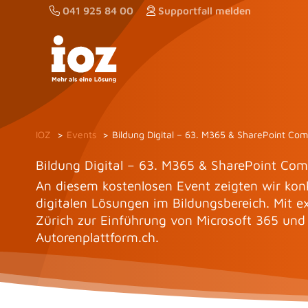
Zum
041 925 84 00
Supportfall melden
Inhalt
springen
IOZ
Events
Bildung Digital – 63. M365 & SharePoint C
Bildung Digital – 63. M365 & SharePoint C
An diesem kostenlosen Event zeigten wir konk
digitalen Lösungen im Bildungsbereich. Mit e
Zürich zur Einführung von Microsoft 365 und
Autorenplattform.ch.