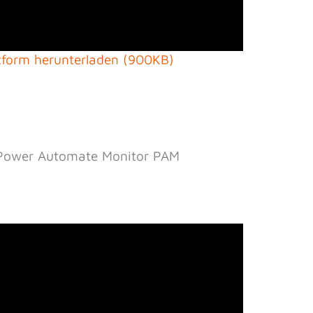
ttform herunterladen (900KB)
 Power Automate Monitor PAM