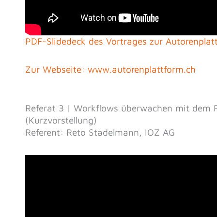
PDF-Slidedeck des Vortrages zur Autorenpla
Zur Webseite: www.autorenplattform.ch
Referat 3 | Workflows überwachen mit dem
(Kurzvorstellung)
Referent: Reto Stadelmann, IOZ AG