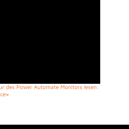
tur des Power Automate Monitors lesen:
ice»