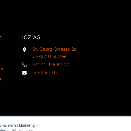
t
IOZ AG
St. Georg-Strasse 2a
3
CH-6210 Sursee
+41 41 925 84 00
den
info@ioz.ch
0
nalisiertes Marketing mit
es zu. Weitere Infos: