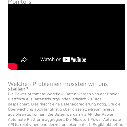
Monitors
Welchen Problemen mussten wir uns
stellen?
Die Power Automate Workflow-Daten werden von der Power
Plattform aus Datenschutzgründen lediglich 28 Tage
gespeichert. Dies macht eine Datenaggregierung nötig, um die
Überwachung auch langfristig über diesen Zeitraum hinaus
ausführen zu können. Die Daten werden via API der Power
Automate Plattform aggregiert. Die Microsoft Power Automate
API ist relativ neu und derzeit undokumentiert. Es gibt aktuell nur