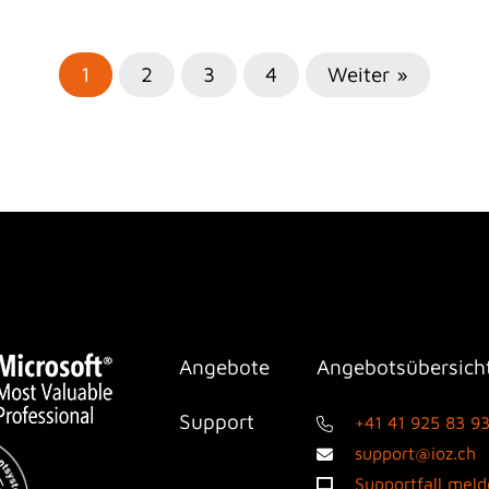
1
2
3
4
Weiter »
Angebote
Angebotsübersich
Support
+41 41 925 83 9
support@ioz.ch
Supportfall mel