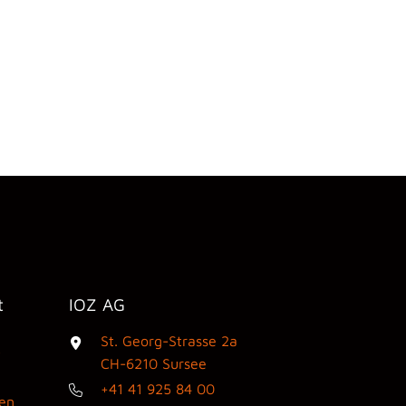
t
IOZ AG
St. Georg-Strasse 2a
3
CH-6210 Sursee
+41 41 925 84 00
den