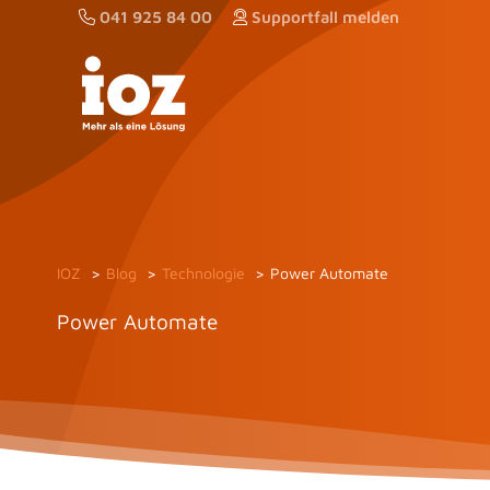
Zum
041 925 84 00
Supportfall melden
Inhalt
springen
IOZ
Blog
Technologie
Power Automate
Power Automate