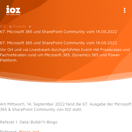
Zum
Inhalt
springen
IOZ
Events
67. Microsoft 365 und SharePoint Community vom 14.09.2022
67. Microsoft 365 und SharePoint Community vom 14.09.2022
Vor Ort und via Livestream durchgeführtes Event mit Praxiscases und
Fachreferaten rund um Microsoft 365, Dynamics 365 und Power
Platform.
Am Mittwoch, 14. September 2022 fand die 67. Ausgabe der Microsoft
365 & SharePoint Community von IOZ statt.
Referat 1: Data-Bullsh*t-Bingo
Referent:
Marco Jost