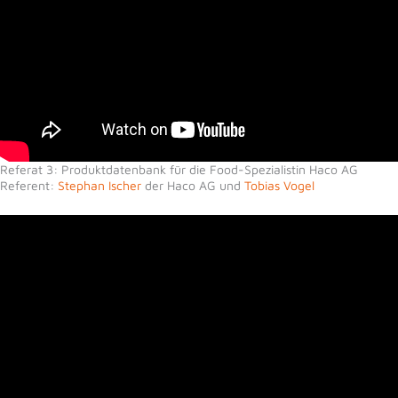
Referat 3: Produktdatenbank für die Food-Spezialistin Haco AG
Referent:
Stephan Ischer
der Haco AG und
Tobias Vogel