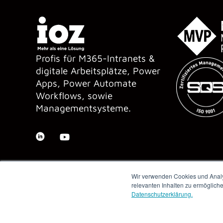
Profis für M365-Intranets &
digitale Arbeitsplätze, Power
Apps, Power Automate
Workflows, sowie
Managementsysteme.
Wir verwenden Cookies und Analys
relevanten Inhalten zu ermöglich
Datenschutzerklärung.
Copyright © 2026 IOZ AG ·
Impressum
·
Datenschutz
·
AGB
·
Me