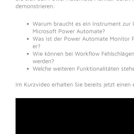
demonstrieren:
Warum braucht es ein Instrument zur
Microsoft Power Automate?
Was ist der Power Automate Monitor P
er?
Wie können bei Workflow Fehlschlägen 
werden?
Welche weiteren Funktionalitäten ste
Im Kurzvideo erhalten Sie bereits jetzt einen 