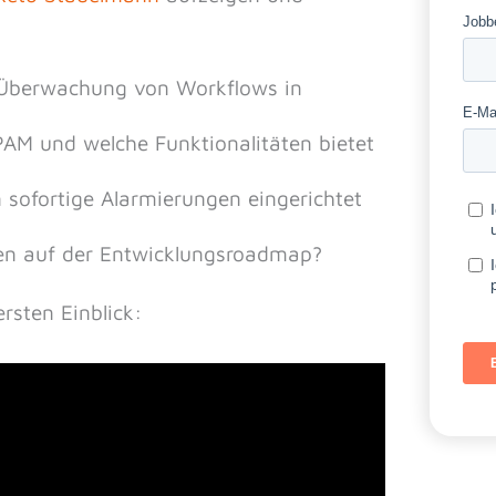
 Überwachung von Workflows in
AM und welche Funktionalitäten bietet
sofortige Alarmierungen eingerichtet
hen auf der Entwicklungsroadmap?
ersten Einblick: