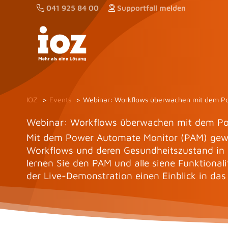
Zum
041 925 84 00
Supportfall melden
Inhalt
springen
IOZ
Events
Webinar: Workflows überwachen mit dem P
Webinar: Workflows überwachen mit dem P
Mit dem Power Automate Monitor (PAM) gewin
Workflows und deren Gesundheitszustand in 
lernen Sie den PAM und alle siene Funktiona
der Live-Demonstration einen Einblick in das