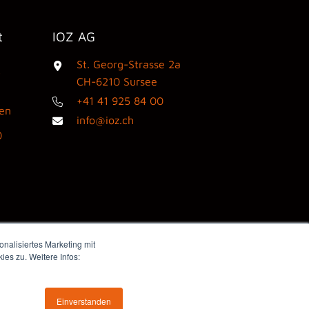
t
IOZ AG
St. Georg-Strasse 2a
3
CH-6210 Sursee
+41 41 925 84 00
den
info@ioz.ch
0
nalisiertes Marketing mit
es zu. Weitere Infos:
Webdesign by flink think
Einverstanden