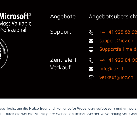
Angebote
Angebotsübersich
Support
+41 41 925 83 9
support@ioz.ch
Supportfall mel
Zentrale |
+41 41 925 84 0
Verkauf
info@ioz.ch
verkauf@ioz.ch
e Tools, um die Nutzerfreundlichkeit unserer Website zu verbessern und um perso
en. Durch die weitere Nutzung der Webseite stimmen Sie der Verwendung von Cooki
dienanfragen