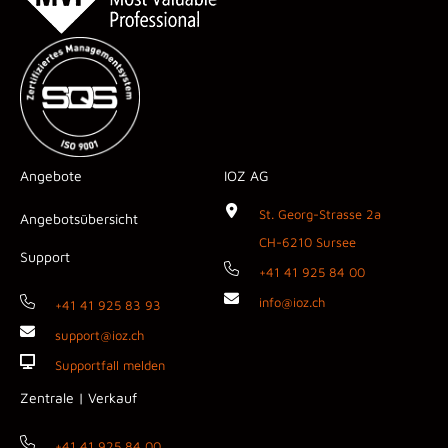
Angebote
IOZ AG
St. Georg-Strasse 2a
Angebotsübersicht
CH-6210 Sursee
Support
+41 41 925 84 00
info@ioz.ch
+41 41 925 83 93
support@ioz.ch
Supportfall melden
Zentrale | Verkauf
+41 41 925 84 00