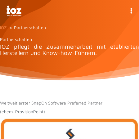
Zum
Inhalt
springen
IOZ
Partnerschaften
Partnerschaften
IOZ pflegt die Zusammenarbeit mit etablierten
Herstellern und Know-how-Führern.
Weltweit erster SnapOn Software Preferred Partner
(ehem. ProvisionPoint)