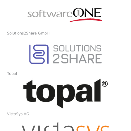
Solutions2Share GmbH
Topal
VistaSys AG