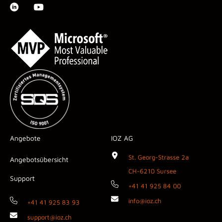
Angebote
IOZ AG
St. Georg-Strasse 2a
Angebotsübersicht
CH-6210 Sursee
Support
+41 41 925 84 00
info@ioz.ch
+41 41 925 83 93
support@ioz.ch