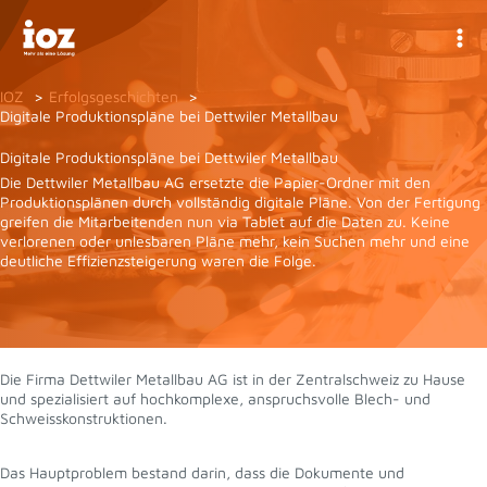
Zum
Inhalt
springen
IOZ
Erfolgsgeschichten
Digitale Produktionspläne bei Dettwiler Metallbau
Digitale Produktionspläne bei Dettwiler Metallbau
Die Dettwiler Metallbau AG ersetzte die Papier-Ordner mit den
Produktionsplänen durch vollständig digitale Pläne. Von der Fertigung
greifen die Mitarbeitenden nun via Tablet auf die Daten zu. Keine
verlorenen oder unlesbaren Pläne mehr, kein Suchen mehr und eine
deutliche Effizienzsteigerung waren die Folge.
Die Firma Dettwiler Metallbau AG ist in der Zentralschweiz zu Hause
und spezialisiert auf hochkomplexe, anspruchsvolle Blech- und
Schweisskonstruktionen.
Das Hauptproblem bestand darin, dass die Dokumente und