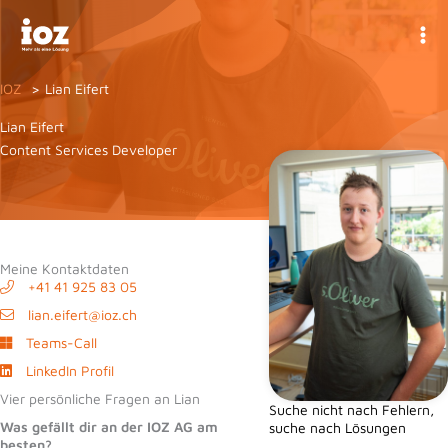
Zum
Inhalt
springen
IOZ
Lian Eifert
Lian Eifert
Content Services Developer
Meine Kontaktdaten
+41 41 925 83 05
lian.eifert@ioz.ch
Teams-Call
LinkedIn Profil
Vier persönliche Fragen an Lian
Suche nicht nach Fehlern,
Was gefällt dir an der IOZ AG am
suche nach Lösungen
besten?