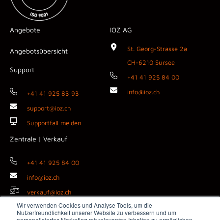
Angebote
IOZ AG
St. Georg-Strasse 2a
Angebotsübersicht
CH-6210 Sursee
Support
+41 41 925 84 00
info@ioz.ch
+41 41 925 83 93
support@ioz.ch
Supportfall melden
Zentrale | Verkauf
+41 41 925 84 00
info@ioz.ch
verkauf@ioz.ch
Wir verwenden Cookies und Analyse Tools, um die
Nutzerfreundlichkeit unserer Website zu verbessern und um
personalisiertes Marketing mit relevanten Inhalten zu ermöglichen.